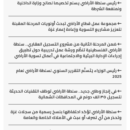
رئيس سلطة الأراضي يسلم تخصيصا لصالح وزارة الداخلية
ولمنفعة الشرطة
مجموعة عمل قطاع الأراضي تبحث أولويات المرحلة المقبلة
لتعزيز مشاريع التسوية وإعادة إعمار غزة
ضمن المرحلة الثانية من مشروع التسجيل العقاري.. سلطة
الأراضي الفلسطينية تنظّم ورشة عمل تدريبية حول تطبيق
إجراءات الإدارة البيئية والاجتماعية في أعمال تسوية الأراضي
رئيس الوزراء يَتَسلَّم التقرير السنوي لسلطة الأراضي لعام
2025
في إنجاز وطني جديد.. سلطة الآراضي توظف التقنيات الحديثة
لتسجيل ٣٥ الف دونم في المحافظات الشمالية
سلطة الأراضي تؤكد احتفاظها بنسخ رسمية من سجلات غزة
وتحذر من أي تصرف أو عبث في الأملاك الخاصة والعامة