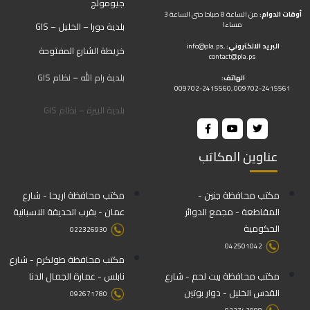
جيومولج
أوقات الدوام:
من الساعة 8 صباحا حتى الساعة 3
مساءا
بلدية دورا – الخليل – GIS
البريد الالكتروني:
,
info@pla.ps
خريطة الشارع المفتوحة
contact@pla.ps
بلدية رام الله – نظام GIS
الهاتف:
009702-2415560, 009702-2415561
بلدية البيرة – نظام GIS
عناوين المكاتب
مكتب محافظة جنين -
مكتب محافظة اريحا - شارع
المقاطعة - مجمع الدوائر
عمان - بقرب الحديقة الاسبانية
الحكومية
022326930
042501042
مكتب محافظة طولكرم - شارع
مكتب محافظة بيت لحم - شارع
نابلس - عمارة الجمال الدنا
القدس الخليل - دوار بوتين
092671780