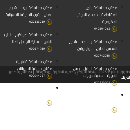
مكتب محافظة جنين -
مكتب محافظة اريحا - شارع
المقاطعة - مجمع الدوائر
عمان - بقرب الحديقة الاسبانية
الحكومية
022326930
042501042
مكتب محافظة طولكرم - شارع
مكتب محافظة بيت لحم - شارع
نابلس - عمارة الجمال الدنا
القدس الخليل - دوار بوتين
092671780
022742088
مكتب محافظة قلقيلية -
مكتب محافظة الخليل - راس
مقابل حديقة الحيوانات
حقوق النشر © 2026 سلطة الأراضي. جميع الحقوق محفوظة. | تصميم وتطوير
الجورة - عمارة حريزات
092944927
انترتك
022229292
مكتب محافظة طوباس - بجانب
مكتب محافظة نابلس - رفيديا -
المحافظة والدفاع المدني
عمارة الاوقاف
092571158-092571157
092347632
مكتب محافظة سلفيت - شارع
ثورة 36 - عمارة الزيتونة