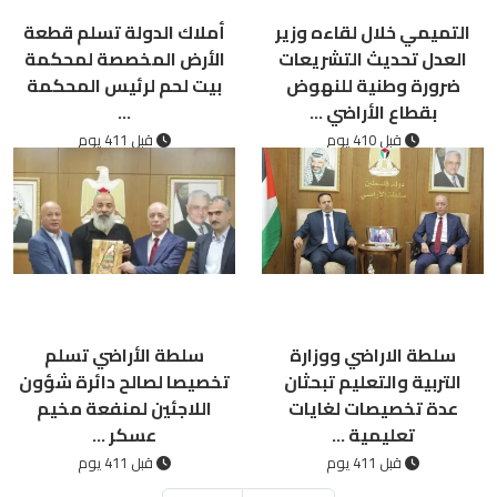
التميمي خلال لقاءه وزير
أملاك الدولة تسلم قطعة
العدل تحديث التشريعات
الأرض المخصصة لمحكمة
ضرورة وطنية للنهوض
بيت لحم لرئيس المحكمة
بقطاع الأراضي ...
...
قبل 410 يوم
قبل 411 يوم
سلطة الاراضي ووزارة
سلطة الأراضي تسلم
التربية والتعليم تبحثان
تخصيصا لصالح دائرة شؤون
عدة تخصيصات لغايات
اللاجئين لمنفعة مخيم
تعليمية ...
عسكر ...
قبل 411 يوم
قبل 411 يوم