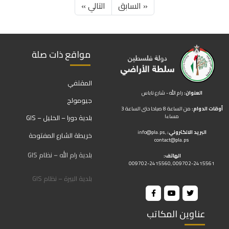
« السابق
التالي »
مواقع ذات صلة
المقتفي
العنوان:
رام الله - شارع ناباس
جيومولج
أوقات الدوام:
من الساعة 8 صباحا حتى الساعة 3
مساءا
بلدية دورا – الخليل – GIS
البريد الالكتروني:
,
info@pla.ps
خريطة الشارع المفتوحة
contact@pla.ps
بلدية رام الله – نظام GIS
الهاتف:
009702-2415560, 009702-2415561
بلدية البيرة – نظام GIS
عناوين المكاتب