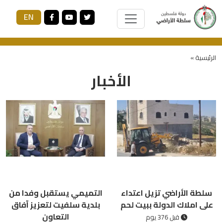
EN
الرئيسية »
الأخبار
سلطة الأراضي تزيل اعتداء
التميمي يستقبل وفدا من
على املاك الدولة ببيت لحم
بلدية سلفيت لتعزيز آفاق
التعاون
قبل 376 يوم