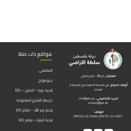
مواقع ذات صلة
المقتفي
العنوان:
رام الله - شارع ناباس
جيومولج
أوقات الدوام:
من الساعة 8 صباحا حتى الساعة 3
مساءا
بلدية دورا – الخليل – GIS
البريد الالكتروني:
,
info@pla.ps
خريطة الشارع المفتوحة
contact@pla.ps
بلدية رام الله – نظام GIS
الهاتف:
009702-2415560, 009702-2415561
بلدية البيرة – نظام GIS