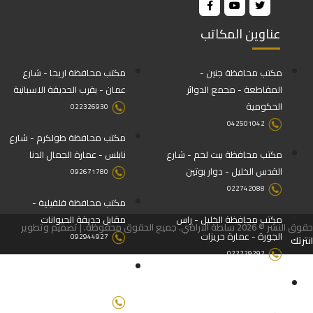
عناوين المكاتب
مكتب محافظة جنين -
مكتب محافظة اريحا - شارع
المقاطعة - مجمع الدوائر
عمان - بقرب الحديقة الاسبانية
الحكومية
022326930
042501042
مكتب محافظة طولكرم - شارع
مكتب محافظة بيت لحم - شارع
نابلس - عمارة الجمال الدنا
القدس الخليل - دوار بوتين
092671780
022742088
مكتب محافظة قلقيلية -
مكتب محافظة الخليل - راس
مقابل حديقة الحيوانات
حقوق النشر © 2026 سلطة الأراضي. جميع الحقوق محفوظة. | تصميم وتطوير
الجورة - عمارة حريزات
092944927
انترتك
022229292
مكتب محافظة طوباس - بجانب
مكتب محافظة نابلس - رفيديا -
المحافظة والدفاع المدني
عمارة الاوقاف
092571158-092571157