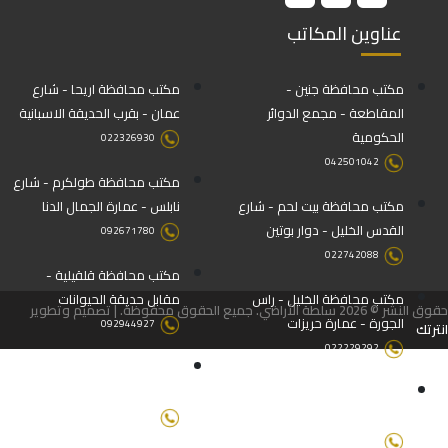
عناوين المكاتب
مكتب محافظة جنين -
مكتب محافظة اريحا - شارع
المقاطعة - مجمع الدوائر
عمان - بقرب الحديقة الاسبانية
الحكومية
022326930
042501042
مكتب محافظة طولكرم - شارع
مكتب محافظة بيت لحم - شارع
نابلس - عمارة الجمال الدنا
القدس الخليل - دوار بوتين
092671780
022742088
مكتب محافظة قلقيلية -
مكتب محافظة الخليل - راس
مقابل حديقة الحيوانات
حقوق النشر © 2026 سلطة الأراضي. جميع الحقوق محفوظة. | تصميم وتطوير
الجورة - عمارة حريزات
092944927
انترتك
022229292
مكتب محافظة طوباس - بجانب
مكتب محافظة نابلس - رفيديا -
المحافظة والدفاع المدني
عمارة الاوقاف
092571158-092571157
092347632