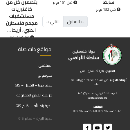
سابقا
بتضمين كل من
قبل 151 يوم
كافتيريات
قبل 132 يوم
مستشفيات
« السابق
التالي »
مجمع فلسطين
الطبي، أريحا ...
قبل 158 يوم
مواقع ذات صلة
المقتفي
العنوان:
رام الله - شارع ناباس
جيومولج
أوقات الدوام:
من الساعة 8 صباحا حتى الساعة 3
مساءا
بلدية دورا – الخليل – GIS
البريد الالكتروني:
,
info@pla.ps
خريطة الشارع المفتوحة
contact@pla.ps
بلدية رام الله – نظام GIS
الهاتف:
009702-2415560, 009702-2415561
بلدية البيرة – نظام GIS