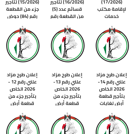
(17/2026)
(16/2026) لتأجير
(15/2026) لتأجير
لإقامة مكتب
قسائم عدد (5)
جزء من القطعة
خدمات
من القطعة رقم
رقم (84) حوض
لوجستية داخل
(13) حوض (29)
(8542) من
قاعة المغادرين
من أراضي جبع /
أراضي عنبتا /
في استراحة
...
محافظة ...
أريحا – ...
قبل 33 يوم
قبل 33 يوم
قبل 33 يوم
إعلان طرح مزاد
إعلان طرح مزاد
إعلان طرح مزاد
علني رقم 14-
علني رقم 13-
علني رقم 12 -
2026 الخاص
2026 الخاص
2026 الخاص
بتأجير قطعة
بتأجير جزء من
بتأجير جزء من
أرض لغايات
قطعة أرض
قطعة أرض
تطويرية
لغايات تطويرية
لغايات تطويرية
خدماتية من
من أراضي بيت
خدماتية ...
أراضي عتيل -
ايبا - ...
قبل 120 يوم
طولكرم ...
قبل 94 يوم