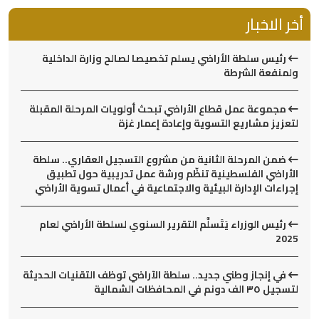
أخر الاخبار
رئيس سلطة الأراضي يسلم تخصيصا لصالح وزارة الداخلية
ولمنفعة الشرطة
مجموعة عمل قطاع الأراضي تبحث أولويات المرحلة المقبلة
لتعزيز مشاريع التسوية وإعادة إعمار غزة
ضمن المرحلة الثانية من مشروع التسجيل العقاري.. سلطة
الأراضي الفلسطينية تنظّم ورشة عمل تدريبية حول تطبيق
إجراءات الإدارة البيئية والاجتماعية في أعمال تسوية الأراضي
رئيس الوزراء يَتَسلَّم التقرير السنوي لسلطة الأراضي لعام
2025
في إنجاز وطني جديد.. سلطة الآراضي توظف التقنيات الحديثة
لتسجيل ٣٥ الف دونم في المحافظات الشمالية