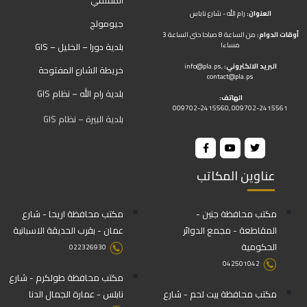
المقتفي
العنوان:
رام الله - شارع ناباس
جيومولج
أوقات الدوام:
من الساعة 8 صباحا حتى الساعة 3
مساءا
بلدية دورا – الخليل – GIS
البريد الالكتروني:
,
info@pla.ps
خريطة الشارع المفتوحة
contact@pla.ps
بلدية رام الله – نظام GIS
الهاتف:
009702-2415560, 009702-2415561
بلدية البيرة – نظام GIS
عناوين المكاتب
مكتب محافظة جنين -
مكتب محافظة اريحا - شارع
المقاطعة - مجمع الدوائر
عمان - بقرب الحديقة الاسبانية
الحكومية
022326930
042501042
مكتب محافظة طولكرم - شارع
مكتب محافظة بيت لحم - شارع
نابلس - عمارة الجمال الدنا